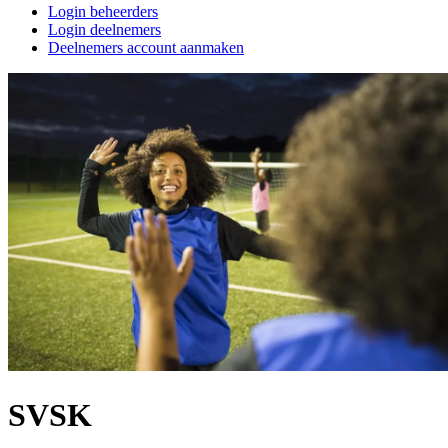
Login beheerders
Login deelnemers
Deelnemers account aanmaken
SVSK