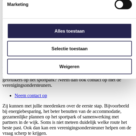
Overlast op of rond de accommodatie
Marketing
Ervaart jullie vereniging overlast, bijvoorbeeld door hangjongeren?
Neem dan contact op met de wijkagent.
Bij acute onveilige situaties bel je natuurlijk direct de juiste
Alles toestaan
hulpdienst. Bij terugkerende overlast helpt het om momenten,
locaties en situaties goed bij te houden. Zo kan de wijkagent beter
inschatten wat er speelt.
Selectie toestaan
Verduurzamen of samenwerken op het sportpark
Weigeren
Wil jullie vereniging de sportaccommodatie verduurzamen? Of
willen jullie samenwerken met andere clubs, scholen, organisaties of
gebruikers op het sportpark? Neem dan ook contact op met de
verenigingsondersteuners.
Neem contact op
Zij kunnen met jullie meedenken over de eerste stap. Bijvoorbeeld
bij energiebesparing, het beter benutten van de accommodatie,
gezamenlijke plannen op het sportpark of samenwerking met
partners in de wijk. Soms is niet meteen duidelijk welke route het
beste past. Ook dan kan een verenigingsondersteuner helpen om de
vraag scherp te krijgen.