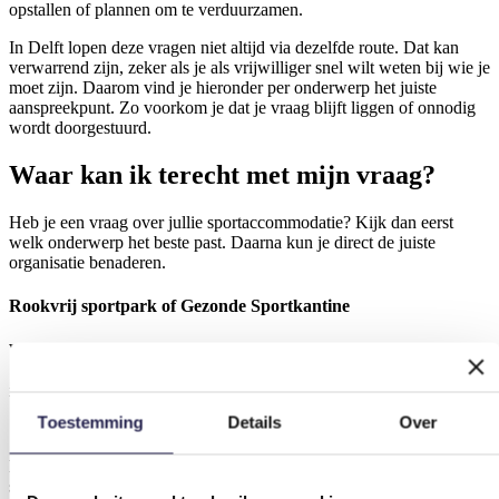
opstallen of plannen om te verduurzamen.
In Delft lopen deze vragen niet altijd via dezelfde route. Dat kan
verwarrend zijn, zeker als je als vrijwilliger snel wilt weten bij wie je
moet zijn. Daarom vind je hieronder per onderwerp het juiste
aanspreekpunt. Zo voorkom je dat je vraag blijft liggen of onnodig
wordt doorgestuurd.
Waar kan ik terecht met mijn vraag?
Heb je een vraag over jullie sportaccommodatie? Kijk dan eerst
welk onderwerp het beste past. Daarna kun je direct de juiste
organisatie benaderen.
Rookvrij sportpark of Gezonde Sportkantine
Wil je aan de slag met een rookvrij sportpark of een Gezonde
Sportkantine? Dan kun je het formulier onderaan deze pagina
invullen. Ook kun je mailen naar JOGG Delft.
Toestemming
Details
Over
Neem contact op
Deze ondersteuning past goed bij verenigingen die hun
sportomgeving gezonder willen maken. Denk bijvoorbeeld aan