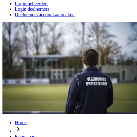
Login beheerders
Login deelnemers
Deelnemers account aanmaken
Home
Kennisbank