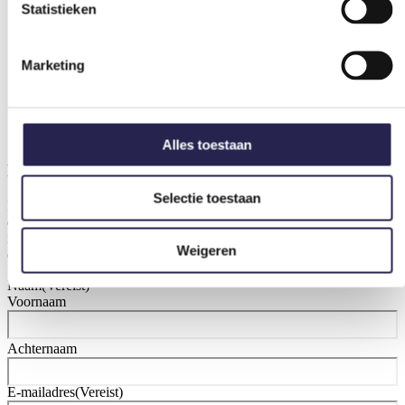
Statistieken
Marketing
Overig
Alles toestaan
Hulpvraag insturen of kennismaken
Selectie toestaan
Is er al een hulpvraag, of is er behoefte aan een kennismaking met
de verenigingsondersteuner? Vul het formulier onderaan de pagina
in. Daarna wordt er contact opgenomen om samen te bekijken wat
Weigeren
er nodig is.
Naam
(Vereist)
Voornaam
Achternaam
E-mailadres
(Vereist)