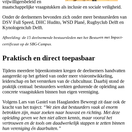
vrijwilligersbeleid en
maatschappelijke vraagstukken als inclusie en sociale veiligheid.
Onder de deelnemers bevonden zich onder meer bestuursleden van
DSV Full Speed, DHC Hudito, WSD Plané, Rugbyclub Delft en
Kynologenclub Delft.
Afbeelding: de 15 deelnemende bestuursleden met het Bestur
en met Impact-
certificaat op de SBG-Campus
.
Praktisch en direct toepasbaar
Tijdens meerdere bijeenkomsten kregen de deelnemers handvatten
aangereikt op het gebied van onder meer visieontwikkeling,
leiderschap en het versterken van de clubcultuur. Daarbij stond de
praktijk centraal: bestuurders werkten gedurende de opleiding aan
concrete vraagstukken binnen hun eigen vereniging.
Volgens Lars van Gastel van Haaglanden Beweegt zit daar ook de
kracht van het traject:
“We zien dat bestuurders vaak al enorm
betrokken zijn, maar zoeken naar houvast en richting. Met deze
opleiding geven we hen niet alleen kennis, maar vooral het
vertrouwen en de tools om daadwerkelijk stappen te zetten binnen
hun vereniging én daarbuiten.”