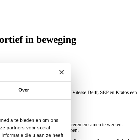
ortief in beweging
Over
of organiseren Haaglanden Beweegt, Vitesse Delft, SEP en Kratos een
 media te bieden en om ons
edaagd om te rennen, springen, balanceren en samen te werken.
ze partners voor social
an op zijn of haar eigen niveau meedoen.
nformatie die u aan ze heeft