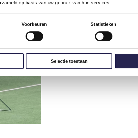
ende sportactiviteiten georganiseerd. Zij maken kennis met verschille
erzameld op basis van uw gebruik van hun services.
Voorkeuren
Statistieken
Selectie toestaan