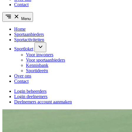
Contact
Menu
Home
Sportaanbieders
Sportactiviteiten
Sportloket
Voor inwoners
Voor sportaanbieders
Kennisbank
Sportideeën
Over ons
Contact
Login beheerders
Login deelnemers
Deelnemers account aanmaken