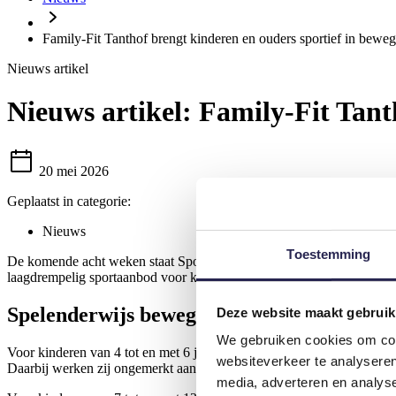
Family-Fit Tanthof brengt kinderen en ouders sportief in bewe
Nieuws artikel
Nieuws artikel:
Family-Fit Tanth
20 mei 2026
Geplaatst in categorie:
Nieuws
Toestemming
De komende acht weken staat Sportpark Tanthof Zuid iedere zondag i
laagdrempelig sportaanbod voor kinderen én ouders. Samen sporten, act
Spelenderwijs bewegen voor kinderen
Deze website maakt gebruik
We gebruiken cookies om cont
Voor kinderen van 4 tot en met 6 jaar draait Family-Fit om spelender
websiteverkeer te analyseren
Daarbij werken zij ongemerkt aan motorische vaardigheden, coördinatie
media, adverteren en analys