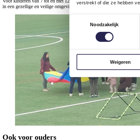
Voor kinderen van 7 tot en met 12 jaar worden iedere zondag afwissel
verstrekt of die ze hebben v
in een gezellige en veilige omgeving.
Toestemmingsselectie
Noodzakelijk
Weigeren
Ook voor ouders