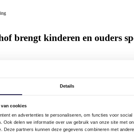
ging
of brengt kinderen en ouders sp
Details
n het teken van bewegen, plezier en ontmoeten. Met Family-Fit Tanth
ief bezig zijn en gezellig het weekend starten staan centraal.
 van cookies
ent en advertenties te personaliseren, om functies voor social
wijs bewegen. Via leuke spelletjes en oefeningen worden kinderen uitg
. Ook delen we informatie over uw gebruik van onze site met on
 en zelfvertrouwen. Plezier staat hierbij altijd voorop en ieder kind k
e. Deze partners kunnen deze gegevens combineren met andere i