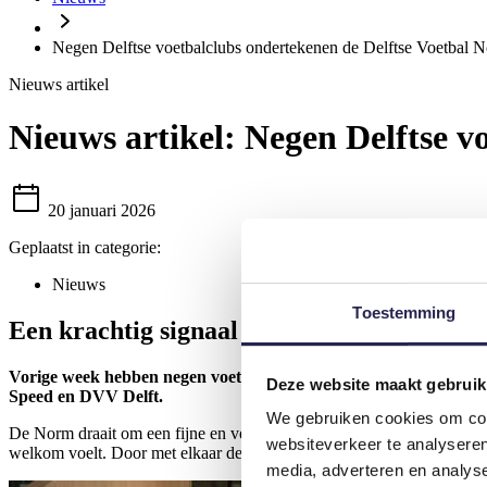
Negen Delftse voetbalclubs ondertekenen de Delftse Voetbal 
Nieuws artikel
Nieuws artikel:
Negen Delftse v
20 januari 2026
Geplaatst in categorie:
Nieuws
Toestemming
Een krachtig signaal vanuit het Delftse am
Vorige week hebben negen voetbalverenigingen de ‘Delftse Voe
Deze website maakt gebruik
Speed en DVV Delft.
We gebruiken cookies om cont
De Norm draait om een fijne en veilige sportomgeving, waarin spelers, 
websiteverkeer te analyseren
welkom voelt. Door met elkaar dezelfde verwachtingen uit te spreken en
media, adverteren en analys