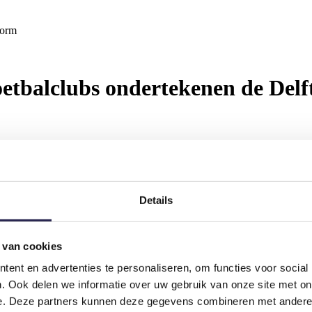
Norm
oetbalclubs ondertekenen de Delf
Details
ateurvoetbal
tbal Norm’ ondertekend in SBG campus: sv Den Hoorn, DHC, Conco
 van cookies
ent en advertenties te personaliseren, om functies voor social
trainers, vrijwilligers, supporters en scheidsrechters met respect met e
. Ook delen we informatie over uw gebruik van onze site met on
 elkaar daarin te steunen, zetten de verenigingen een mooie stap richti
e. Deze partners kunnen deze gegevens combineren met andere i