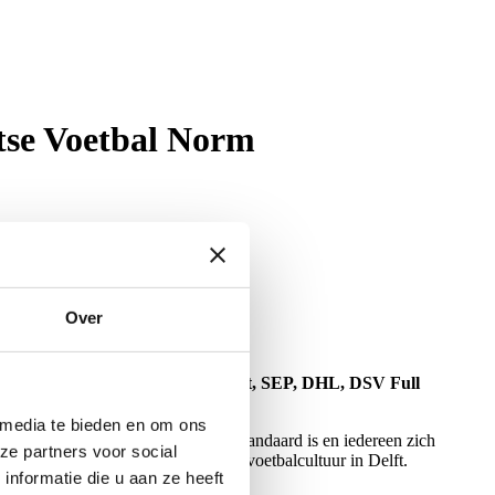
tse Voetbal Norm
Over
rdia, sv Wippolder, Vitesse Delft, SEP, DHL, DSV Full
 media te bieden en om ons
lkaar omgaan. Waar sportiviteit de standaard is en iedereen zich
ze partners voor social
ng een positieve en sociaal veilige voetbalcultuur in Delft.
nformatie die u aan ze heeft