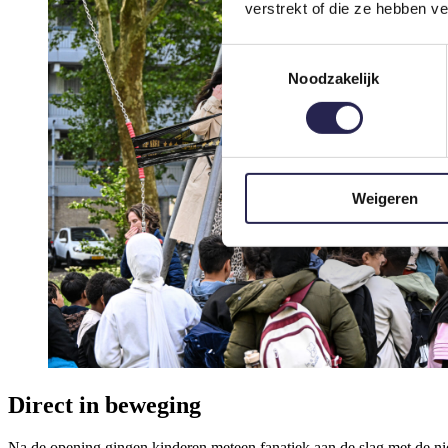
verstrekt of die ze hebben v
Toestemmingsselectie
Noodzakelijk
Weigeren
Direct in beweging
Na de opening gingen kinderen meteen fanatiek aan de slag met de ni