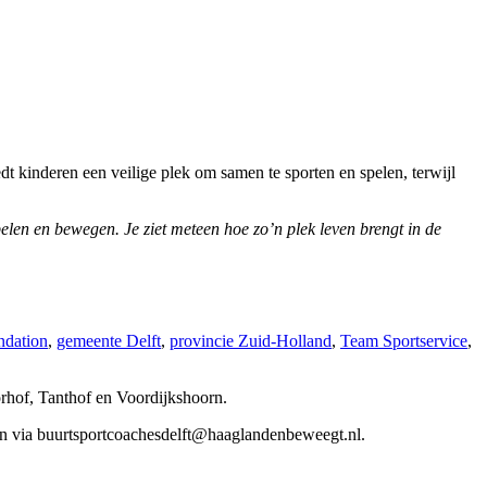
 kinderen een veilige plek om samen te sporten en spelen, terwijl
elen en bewegen. Je ziet meteen hoe zo’n plek leven brengt in de
ndation
,
gemeente Delft
,
provincie Zuid-Holland
,
Team Sportservice
,
orhof, Tanthof en Voordijkshoorn.
en via
buurtsportcoachesdelft@haaglandenbeweegt.nl
.