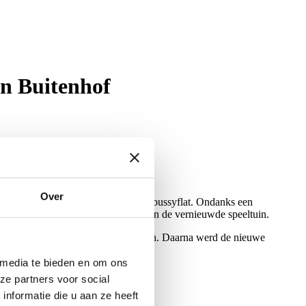
in Buitenhof
Over
tuin aan de Lisztstraat, achter de Debussyflat. Ondanks een
ellig druk rondom het voetbalveld en de vernieuwde speeltuin.
int door te knippen bij de kabelbaan. Daarna werd de nieuwe
 media te bieden en om ons
ze partners voor social
nformatie die u aan ze heeft