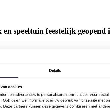
en speeltuin feestelijk geopend 
Details
tmoeting tijdens de feestelijke opening van de nieuwe sportbox en speel
er dan 200 aanwezige kinderen, ouders en wijkbetrokkenen was het gez
wethouder officieel de nieuwe speeltuin door samen met kinderen het l
 van cookies
e wijk die enthousiast aftelden van tien naar nul.
ent en advertenties te personaliseren, om functies voor social
. Ook delen we informatie over uw gebruik van onze site met on
e. Deze partners kunnen deze gegevens combineren met andere i