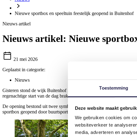
Nieuwe sportbox en speeltuin feestelijk geopend in Buitenhof
Nieuws artikel
Nieuws artikel:
Nieuwe sportbox 
21 mei 2026
Geplaatst in categorie:
Nieuws
Toestemming
Gisteren stond de wijk Buitenhof in het teken van sport, spelen en on
regenachtige start van de dag brak in de middag de zon door. Met me
De opening bestond uit twee symbolische momenten. Eerst opende de 
Deze website maakt gebruik
sportbox geopend door buurtsportcoach Waïl, samen met kinderen uit d
We gebruiken cookies om cont
websiteverkeer te analyseren
media, adverteren en analys