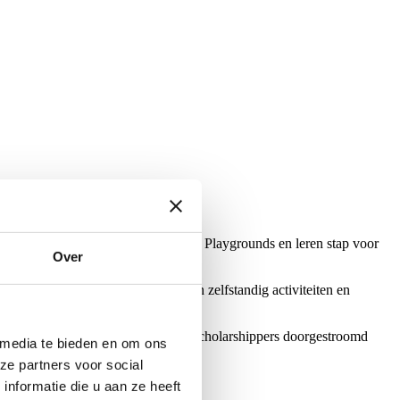
 tijdens activiteiten op de Krajicek Playgrounds en leren stap voor
Over
verantwoordelijkheid, organiseren zelfstandig activiteiten en
emers een certificaat ontvangen.
Zo zijn in Delft inmiddels meerdere Scholarshippers doorgestroomd
 media te bieden en om ons
ze partners voor social
nformatie die u aan ze heeft