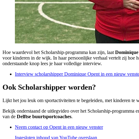
Hoe waardevol het Scholarship-programma kan zijn, laat
Dominique
voor kinderen in de wijk. In haar persoonlijke verhaal vertelt zij ho
onderstaande knop lees je haar volledige interview.
Interview scholarshipper Dominique
Opent in een nieuw venst
Ook Scholarshipper worden?
Lijkt het jou leuk om sportactiviteiten te begeleiden, met kinderen te
Bekijk onderstaand de uitlegvideo over het Scholarship-programma en
van de
Delftse buurtsportcoaches
.
Neem contact op
Opent in een nieuw venster
Ingesloten inhoud van YouTube overslaan