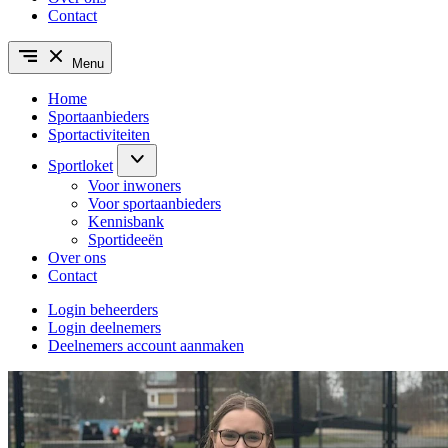
Contact
Menu
Home
Sportaanbieders
Sportactiviteiten
Sportloket
Voor inwoners
Voor sportaanbieders
Kennisbank
Sportideeën
Over ons
Contact
Login beheerders
Login deelnemers
Deelnemers account aanmaken