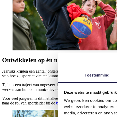
Ontwikkelen op én naast het sportveld
Jaarlijks krijgen een aantal jongeren in Delft de kans om deel te nem
Toestemming
stap hoe zij sportactiviteiten kunnen begeleiden en organiseren.
Tijdens een traject van ongeveer 100 uur ontwikkelen de Scholarshipp
werken aan hun communicatieve en sociale vaardigheden. Het traject 
Deze website maakt gebruik
Voor veel jongeren is dit niet alleen een leerzame ervaring, maar ook
We gebruiken cookies om cont
naar de rol van sportleider bij de
buurtsportcoaches
.
websiteverkeer te analyseren
media, adverteren en analys