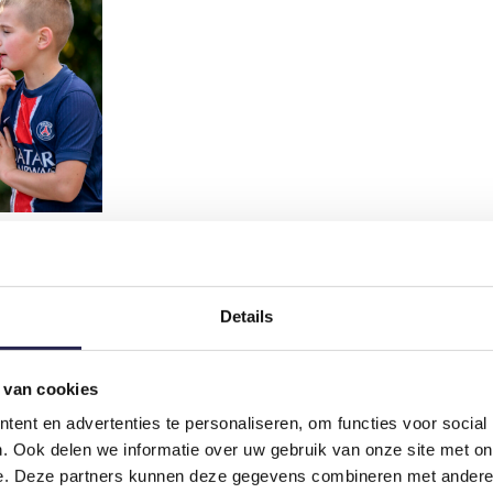
en aan het Scholarship-programma. Zij ondersteunen de buurtsportcoaches
Details
ers zich op verschillende vlakken. Ze leren omgaan met groepen, nemen 
wordt afgesloten met een zelf georganiseerd eindevent, waarna de deeln
 van cookies
 een mooie opstap naar vrijwilligerswerk of een baan binnen de sport. 
ent en advertenties te personaliseren, om functies voor social
. Ook delen we informatie over uw gebruik van onze site met on
e. Deze partners kunnen deze gegevens combineren met andere i