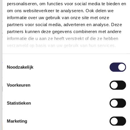
personaliseren, om functies voor social media te bieden en
Speciaal voor alle inwoners van Delft die interesse hebben in
om ons websiteverkeer te analyseren. Ook delen we
balsporten bestaat deze webpagina. Ontdek in één oogopslag vrijwel
informatie over uw gebruik van onze site met onze
alle sport- en beweegaanbieders in de buurt. Zoek je een nieuwe
partners voor social media, adverteren en analyse. Deze
sport of een leuke activiteit om in beweging te komen? Dat kan voor
jezelf zijn, voor je oma of voor je zoon of dochter. Je vindt hier
partners kunnen deze gegevens combineren met andere
aanbod dat past bij je wensen, je niveau en je leeftijd.
informatie die u aan ze heeft verstrekt of die ze hebben
verzameld op basis van uw gebruik van hun services.
Sportaanbieders
Ingesloten inhoud van activiteiten overslaan
Toestemmingsselectie
Noodzakelijk
U kunt deze ingesloten inhoud bekijken nadat u akkoord bent
gegaan met cookies van Google Maps.
Voorkeuren
Lijst weergave
Ik ben het eens
Ingesloten inhoud van activiteiten overgeslagen
Statistieken
Algemene informatie
Marketing